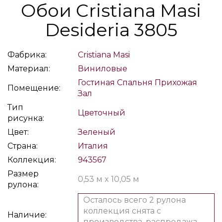
Обои Cristiana Masi
Desideria 3805
Фабрика:
Cristiana Masi
Материал:
Виниловые
Гостиная
Спальня
Прихожая
Помещение:
Зал
Тип
Цветочный
рисунка:
Цвет:
Зеленый
Страна:
Италия
Коллекция:
943567
Размер
0,53 м x 10,05 м
рулона:
Осталось всего 2 рулона
коллекция снята с
Наличие:
производства, распродажа