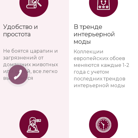
Удобство и
В тренде
простота
интерьерной
моды
Не боятся царапин и
Коллекции
загрязнений от
европейских обоев
домашних животных
меняются каждые 1-2
или детей, все легко
года с учетом
вытирается
последних трендов
интерьерной моды