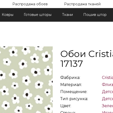
Распродажа обоев
Распродажа тканей
Ковры
Готовые шторы
Ткани
Пошив штор
Обои Crist
17137
Фабрика:
Crist
Материал:
Флиз
Помещение:
Детс
Тип рисунка:
Детс
Цвет:
Зеле
Страна:
Итал