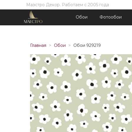
Маэстро Декор. Работаем с 2005 года
Обои
Фотообои
Главная
Обои
Обои 929219