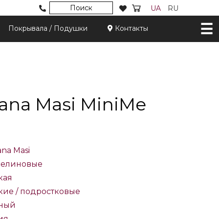
Поиск
UA
RU
Покрывала / Подушки
Контакты
iana Masi MiniMe
iana Masi
елиновые
кая
кие / подростковые
ный
ия