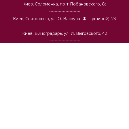
Киев, Соломенка, пр-т Лобановского, 6а
Киев, Святошино, ул. О. Васкула (Ф. Пушиной), 23
Киев, Виноградарь, ул. И. Выговского, 42
О компании
Оптовая торговля
Архитекторам и строительным компаниям
Вакансии
Доставка
Публичная оферта