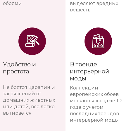
обоями
выделяют вредных
веществ
Удобство и
В тренде
простота
интерьерной
моды
Не боятся царапин и
Коллекции
загрязнений от
европейских обоев
домашних животных
меняются каждые 1-2
или детей, все легко
года с учетом
вытирается
последних трендов
интерьерной моды