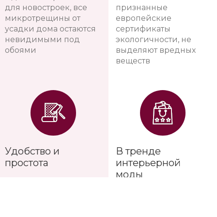
для новостроек, все
признанные
микротрещины от
европейские
усадки дома остаются
сертификаты
невидимыми под
экологичности, не
обоями
выделяют вредных
веществ
Удобство и
В тренде
простота
интерьерной
моды
Не боятся царапин и
Коллекции
загрязнений от
европейских обоев
домашних животных
меняются каждые 1-2