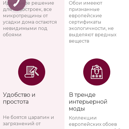
Идеальное решение
Обои имееют
для новостроек, все
признанные
микротрещины от
европейские
усадки дома остаются
сертификаты
невидимыми под
экологичности, не
обоями
выделяют вредных
веществ
Удобство и
В тренде
простота
интерьерной
моды
Не боятся царапин и
Коллекции
загрязнений от
европейских обоев