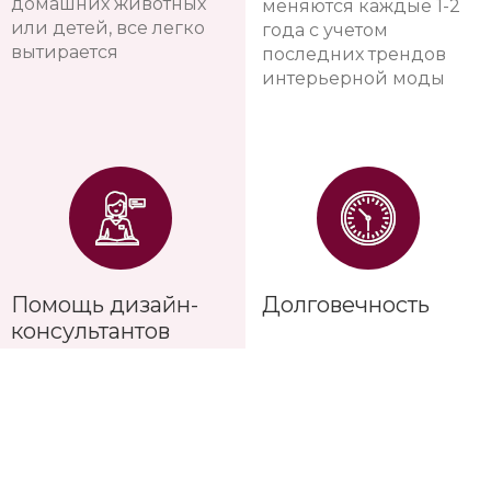
домашних животных
меняются каждые 1-2
или детей, все легко
года с учетом
вытирается
последних трендов
интерьерной моды
Помощь дизайн-
Долговечность
консультантов
Опытные дизайн-
Сохраняют яркость
консультанты помогут
красок на протяжении
подобрать именно ваш
10-12 лет
вариант и посчитать
нужное количество