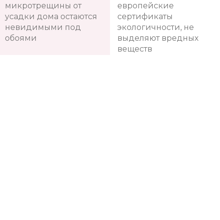
для новостроек, все
признанные
микротрещины от
европейские
усадки дома остаются
сертификаты
невидимыми под
экологичности, не
обоями
выделяют вредных
веществ
Удобство и
В тренде
простота
интерьерной
моды
Не боятся царапин и
Коллекции
загрязнений от
европейских обоев
домашних животных
меняются каждые 1-2