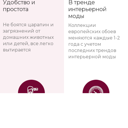
Удобство и
В тренде
простота
интерьерной
моды
Не боятся царапин и
Коллекции
загрязнений от
европейских обоев
домашних животных
меняются каждые 1-2
или детей, все легко
года с учетом
вытирается
последних трендов
интерьерной моды
Помощь дизайн-
Долговечность
консультантов