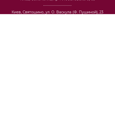
Киев, Святошино, ул. О. Васкула (Ф. Пушиной), 23
Киев, Виноградарь, ул. И. Выговского, 42
О компании
Оптовая торговля
Архитекторам и строительным компаниям
Вакансии
Доставка
Публичная оферта