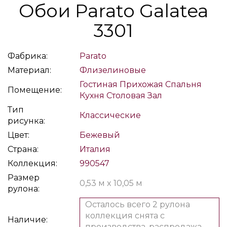
Обои Parato Galatea
3301
Фабрика:
Parato
Материал:
Флизелиновые
Гостиная
Прихожая
Спальня
Помещение:
Кухня
Столовая
Зал
Тип
Классические
рисунка:
Цвет:
Бежевый
Страна:
Италия
Коллекция:
990547
Размер
0,53 м x 10,05 м
рулона:
Осталось всего 2 рулона
коллекция снята с
Наличие:
производства, распродажа