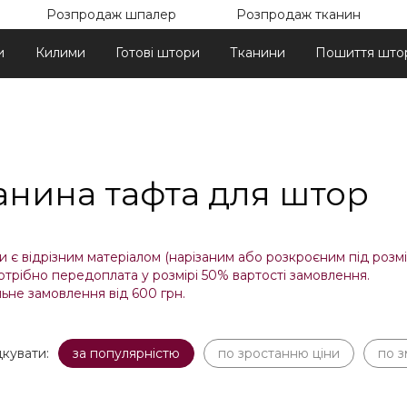
Розпродаж шпалер
Розпродаж тканин
и
Килими
Готові штори
Тканини
Пошиття што
анина тафта для штор
 є відрізним матеріалом (нарізаним або розкроєним під розмір
отрібно передоплата у розмірі 50% вартості замовлення.
ьне замовлення від 600 грн.
кувати:
за популярністю
по зростанню ціни
по 