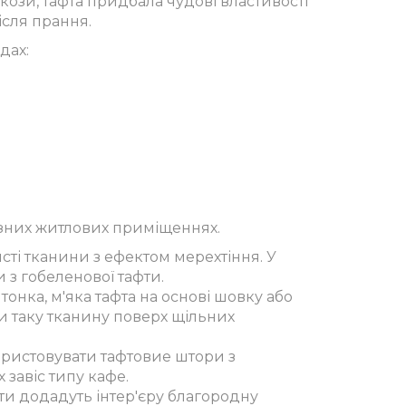
скози, тафта придбала чудові властивості
після прання.
дах:
ізних житлових приміщеннях.
ясті тканини з ефектом мерехтіння. У
 з гобеленової тафти.
онка, м'яка тафта на основі шовку або
ти таку тканину поверх щільних
ористовувати тафтовие штори з
 завіс типу кафе.
ти додадуть інтер'єру благородну