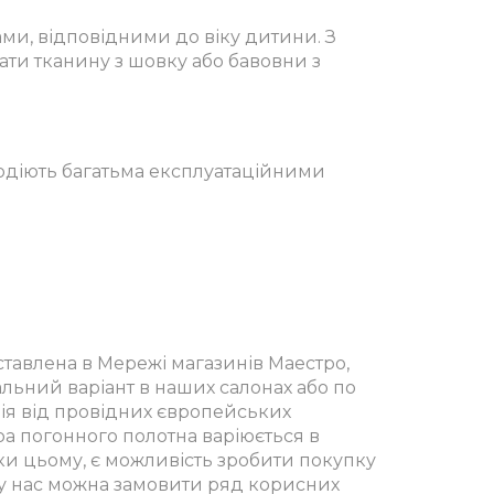
ами, відповідними до віку дитини. З
ати тканину з шовку або бавовни з
лодіють багатьма експлуатаційними
тавлена в Мережі магазинів Маестро,
альний варіант в наших салонах або по
ція від провідних європейських
ра погонного полотна варіюється в
яки цьому, є можливість зробити покупку
 у нас можна замовити ряд корисних