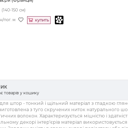
ьєри (Франція)
 (140-150 см)
н/пог. м
купить
ИК
є товарів у кошику
для штор - тонкий і щільний матеріал з гладкою гля
виготовлена з туго скручених ниток натурального ш
ичних волокон. Характеризується міцністю і здатніс
льному декорі інтер'єрів матеріал використовується 