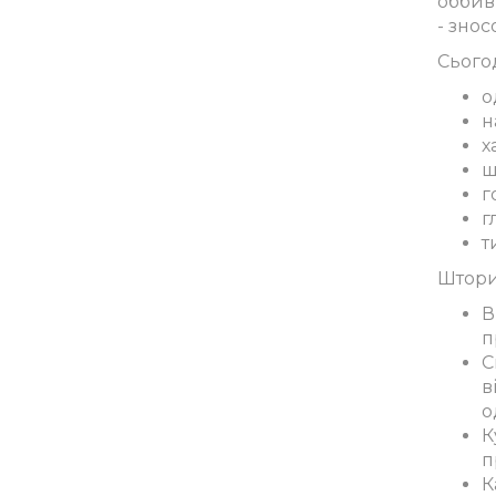
оббивк
- знос
Сього
о
н
х
ш
г
г
т
Штори
В
п
С
в
о
К
п
К