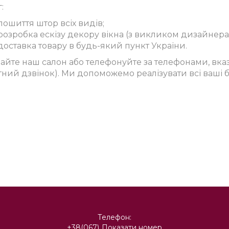
:
 пошиття штор всіх видів;
 розробка ескізу декору вікна (з викликом дизайнера
 доставка товару в будь-який пункт України.
дайте наш салон або телефонуйте за телефонами, вка
тний дзвінок). Ми допоможемо реалізувати всі ваші 
Телефон:
+38(067)
Показати номер