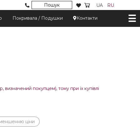
Пошук
UA
RU
р
Покривала / Подушки
Контакти
, визначений покупцем), тому при їх купівлі
зменшенню ціни