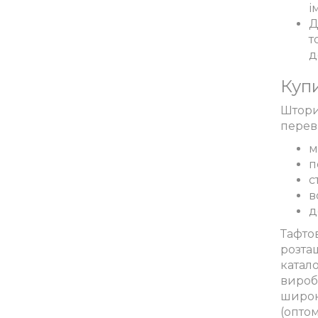
і
Д
т
д
Купи
Штори
перева
м
п
с
в
д
Тафто
розташ
катало
виробн
широко
(опто