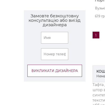
Порт
Вузькі
Замовте безкоштовну
619 гр
консультацію або виїзд
дизайнера
1
КОШ
Нема
Тафта 
штор 
синтет
тексти