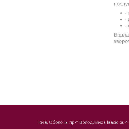
послуг
•
•
•
Відві
зворо
Київ, Оболонь, пр-т Володимира Івасюка, 4