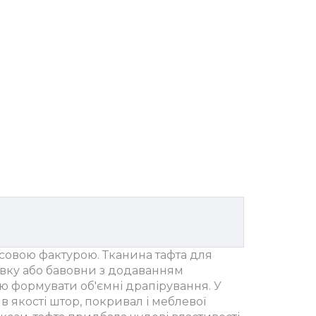
нсовою фактурою. Тканина тафта для
овку або бавовни з додаванням
тю формувати об'ємні драпірування. У
в якості штор, покривал і меблевої