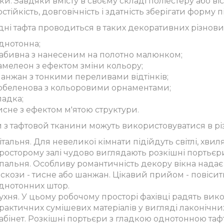
и. Завдяки вмісту в своєму складі поліестеру або ві
остійкість, довговічність і здатність зберігати форму 
дні тафта проводиться в таких декоративних різнови
днотонна;
абивна з нанесеним на полотно малюнком;
амелеон з ефектом зміни кольору;
анжан з тонкими переливами відтінків;
обеленова з кольоровими орнаментами;
ладка;
исне з ефектом м'ятою структури.
 з тафтовой тканини можуть використовуватися в р
італьня. Для невеликої кімнати підійдуть світлі, хвил
росторому залі чудово виглядають розкішні портьєри
пальня. Особливу романтичність декору вікна надає т
іскози - тисне або шанжан. Цікавий прийом - повіси
днотонних штор.
ухня. У цьому робочому просторі фахівці радять вик
рактичних сумішевих матеріалів у вигляді лаконічних
абінет. Розкішні портьєри з гладкою однотонною таф