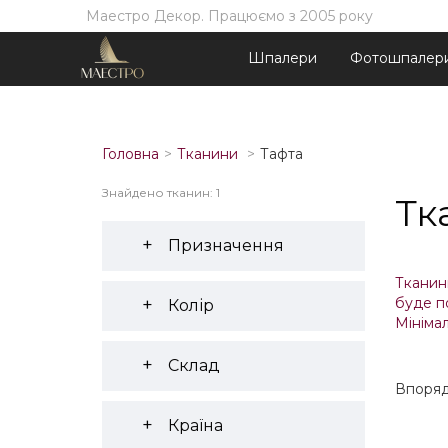
Маестро Декор. Працюємо з 2005 року
Шпалери
Фотошпалер
Головна
Тканини
Тафта
Знайдено тканин: 1
Тк
Призначення
Тканини
буде п
Колір
Мінімал
Склад
Впоряд
Країна