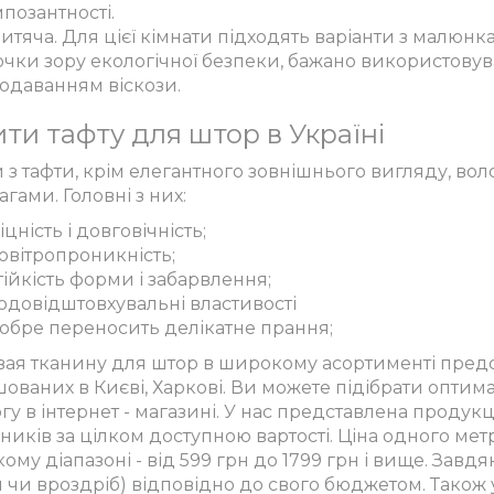
мпозантності.
итяча. Для цієї кімнати підходять варіанти з малюнк
очки зору екологічної безпеки, бажано використовув
одаванням віскози.
ти тафту для штор в Україні
 з тафти, крім елегантного зовнішнього вигляду, во
гами. Головні з них:
іцність і довговічність;
овітропроникність;
тійкість форми і забарвлення;
одовідштовхувальні властивості
обре переносить делікатне прання;
вая тканину для штор в широкому асортименті предс
ованих в Києві, Харкові. Ви можете підібрати оптим
гу в інтернет - магазині. У нас представлена продук
иків за цілком доступною вартості. Ціна одного мет
му діапазоні - від 599 грн до 1799 грн і вище. Завд
м чи вроздріб) відповідно до свого бюджетом. Також