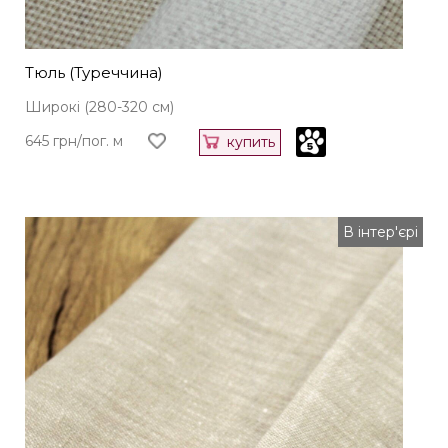
Тюль (Туреччина)
Широкі (280-320 см)
645 грн/пог. м
купить
В інтер'єрі