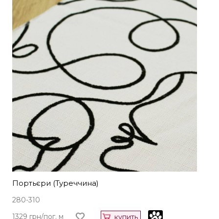
Портьєри (Туреччина)
280-310
1329 грн/пог. м
купить