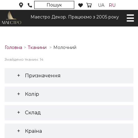
Пошук
UA
RU
Маестро Декор. Працюємо з 2005 року
Головна
Тканини
Молочний
Знайдено тканин: 14
Призначення
Колір
Склад
Країна