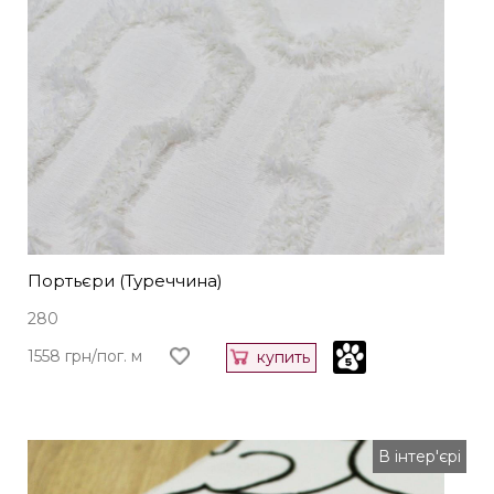
Портьєри (Туреччина)
280
1558 грн/пог. м
купить
В інтер'єрі