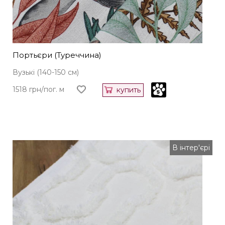
Портьєри (Туреччина)
Вузькі (140-150 см)
1518 грн/пог. м
купить
В інтер'єрі