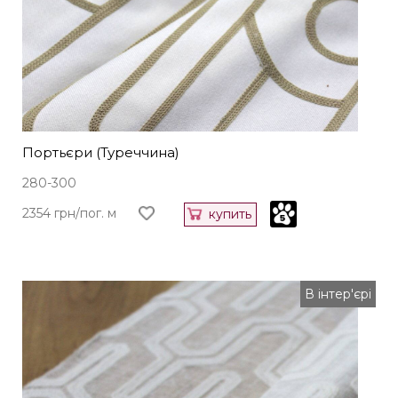
Портьєри (Туреччина)
280-300
2354 грн/пог. м
купить
В інтер'єрі