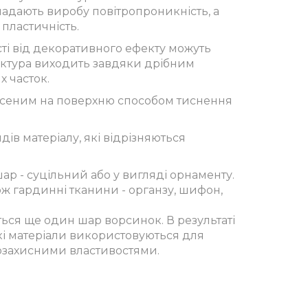
надають виробу повітропроникність, а
 пластичність.
ості від декоративного ефекту можуть
актура виходить завдяки дрібним
 часток.
есеним на поверхню способом тиснення
ів матеріалу, які відрізняються
ар - суцільний або у вигляді орнаменту.
кож гардинні тканини - органзу, шифон,
ся ще один шар ворсинок. В результаті
акі матеріали використовуються для
укозахисними властивостями.