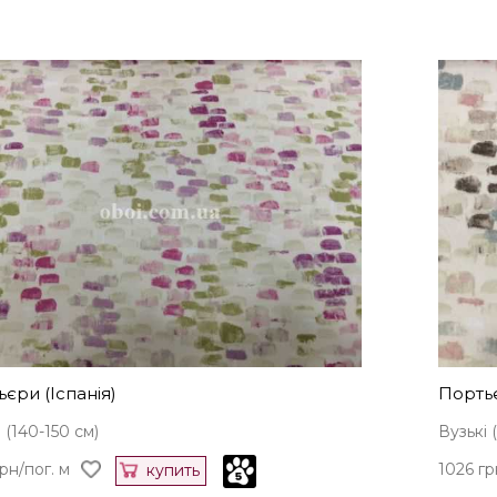
єри (Іспанія)
Портьє
 (140-150 см)
Вузькі 
рн/пог. м
1026 гр
купить