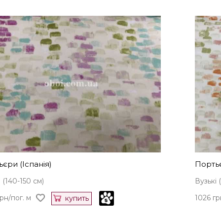
єри (Іспанія)
Портьє
 (140-150 см)
Вузькі 
рн/пог. м
1026 гр
купить