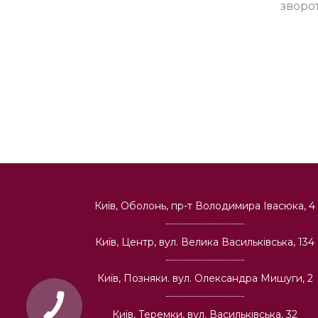
зворо
Київ, Оболонь, пр-т Володимира Івасюка, 4
Київ, Центр, вул. Велика Васильківська, 134
Київ, Позняки. вул. Олександра Мишуги, 2
Київ, Теремки, вул. Васильківська, 32