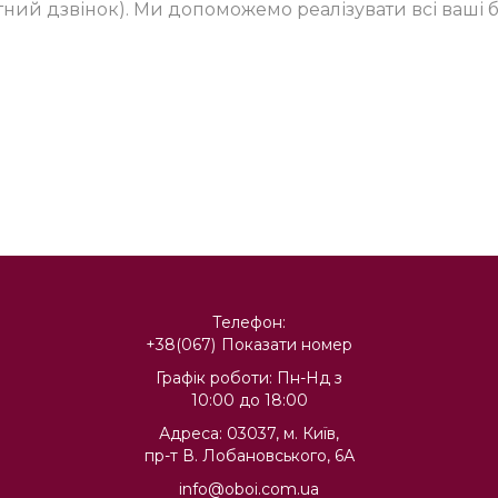
тний дзвінок). Ми допоможемо реалізувати всі ваші 
Телефон:
+38(067)
Показати номер
Графік роботи: Пн-Нд з
10:00 до 18:00
Адреса: 03037, м. Київ,
пр-т В. Лобановського, 6А
info@oboi.com.ua