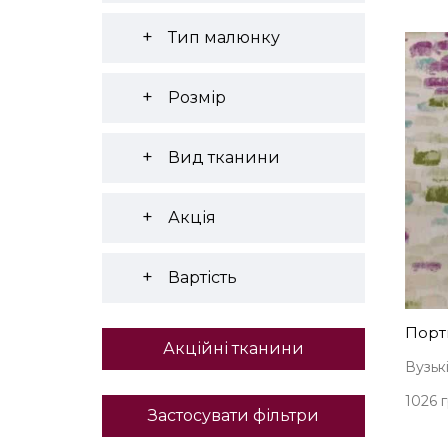
Тип малюнку
Розмір
Вид тканини
Акція
Вартість
Порть
Акційні тканини
Вузькі
1026 г
Застосувати фільтри