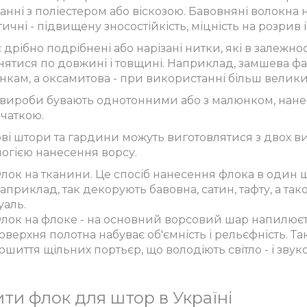
нні з поліестером або віскозою. Бавовняні волокна 
ичні - підвищену зносостійкість, міцність на розрив і
 дрібно подрібнені або нарізані нитки, які в залежн
знятися по довжині і товщині. Наприклад, замшева ф
нкам, а оксамитова - при використанні більш великих
і вироби бувають однотонними або з малюнком, нан
ечаткою.
і штори та гардини можуть виготовлятися з двох вид
логією нанесення ворсу.
лок на тканини. Це спосіб нанесення флока в один ш
априклад, так декорують бавовна, сатин, тафту, а та
уаль.
лок на флоке - на основний ворсовий шар напилюєть
оверхня полотна набуває об'ємність і рельєфність. Т
ошиття щільних портьєр, що володіють світло - і зв
ти флок для штор в Україні