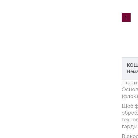
1
КОШ
Нема
Тканин
Основ
(флок
Щоб ф
оброб
техно
гарди
В яко