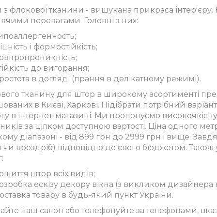
 з флокової тканини - вишукана прикраса інтер'єру. 
вчими перевагами. Головні з них:
ипоаллергенность;
іцність і формостійкість;
овітропроникність;
тійкість до вигорання;
ростота в догляді (прання в делікатному режимі).
вого тканину для штор в широкому асортименті пред
ованих в Києві, Харкові. Підібрати потрібний варіан
огу в інтернет-магазині. Ми пропонуємо високоякіс
иків за цілком доступною вартості. Ціна одного мет
му діапазоні - від 899 грн до 2999 грн і вище. Зав
м чи вроздріб) відповідно до свого бюджетом. Також
:
ошиття штор всіх видів;
озробка ескізу декору вікна (з викликом дизайнера 
оставка товару в будь-який пункт України.
дайте наш салон або телефонуйте за телефонами, вка