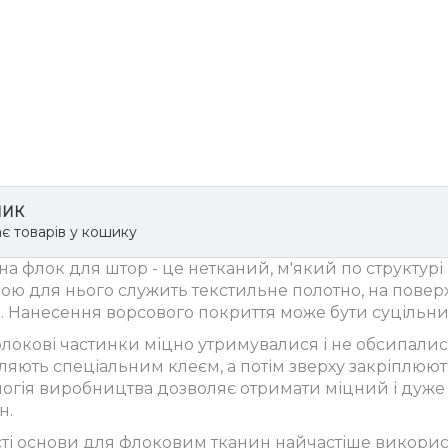
ИК
є товарів у кошику
а флок для штор - це нетканий, м'який по структурі
ою для нього служить текстильне полотно, на пове
). Нанесення ворсового покриття може бути суцільни
локові частинки міцно утримувалися і не обсипали
ляють спеціальним клеєм, а потім зверху закріплюю
логія виробництва дозволяє отримати міцний і дуже
н.
сті основи для флоковим тканин найчастіше викорис