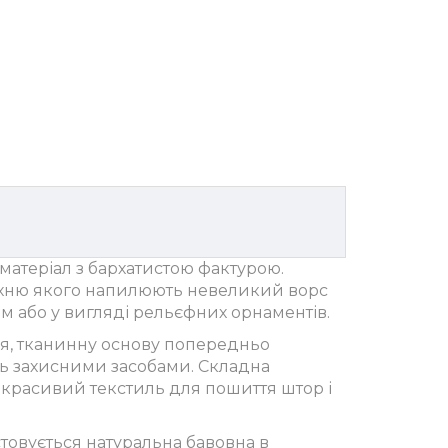
 матеріал з бархатистою фактурою.
рхню якого напилюють невеликий ворс
м або у вигляді рельєфних орнаментів.
ся, тканинну основу попередньо
ть захисними засобами. Складна
 красивий текстиль для пошиття штор і
товується натуральна бавовна в