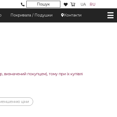
Пошук
UA
RU
р
Покривала / Подушки
Контакти
, визначений покупцем), тому при їх купівлі
зменшенню ціни