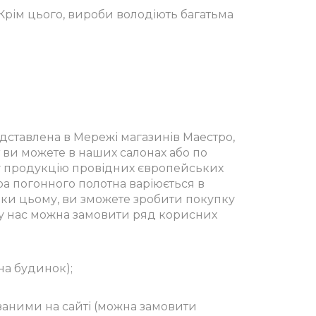
Крім цього, вироби володіють багатьма
ставлена в Мережі магазинів Маестро,
т ви можете в наших салонах або по
ну продукцію провідних європейських
ра погонного полотна варіюється в
дяки цьому, ви зможете зробити покупку
 у нас можна замовити ряд корисних
на будинок);
заними на сайті (можна замовити