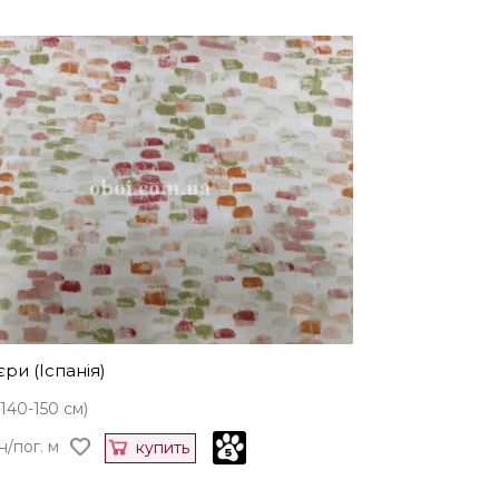
ри (Іспанія)
(140-150 см)
н/пог. м
купить