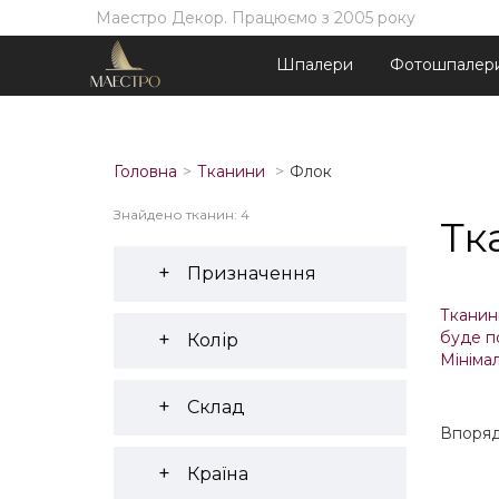
Маестро Декор. Працюємо з 2005 року
Шпалери
Фотошпалер
Головна
Тканини
Флок
Знайдено тканин: 4
Тк
Призначення
Тканини
буде п
Колір
Мінімал
Склад
Впоряд
Країна