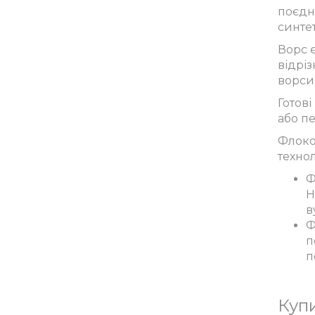
поєдна
синтет
Ворс є
відрі
ворси
Готов
або п
Флоков
техно
Ф
Н
в
Ф
п
п
Купи