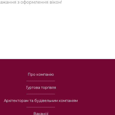
бажання з оформлення вікон!
Про компанію
Гуртова торгівля
Архітекторам та будівельним компаніям
Вакансії