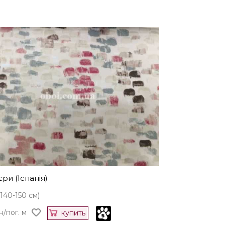
ри (Іспанія)
(140-150 см)
н/пог. м
купить