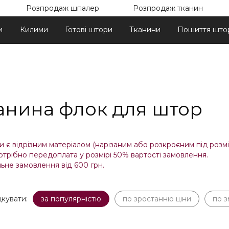
Розпродаж шпалер
Розпродаж тканин
и
Килими
Готові штори
Тканини
Пошиття што
анина флок для штор
 є відрізним матеріалом (нарізаним або розкроєним під розмір
отрібно передоплата у розмірі 50% вартості замовлення.
ьне замовлення від 600 грн.
кувати:
за популярністю
по зростанню ціни
по 