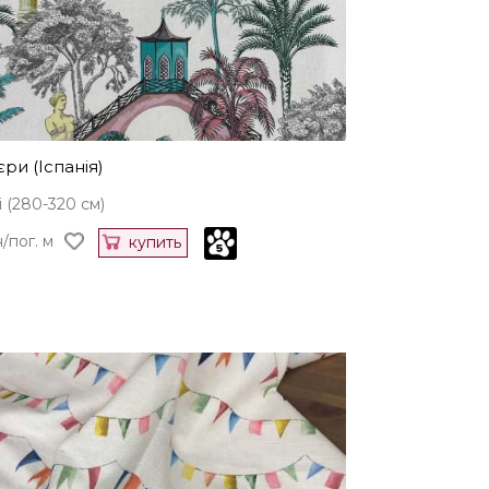
ри (Іспанія)
 (280-320 см)
/пог. м
купить