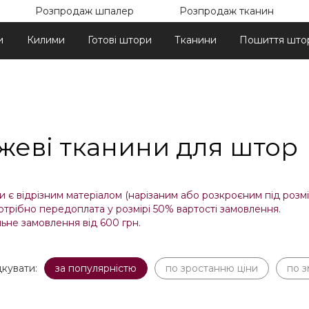
Розпродаж шпалер
Розпродаж тканин
и
Килими
Готові штори
Тканини
Пошиття што
жеві тканини для штор
 є відрізним матеріалом (нарізаним або розкроєним під розмір
отрібно передоплата у розмірі 50% вартості замовлення.
ьне замовлення від 600 грн.
кувати:
за популярністю
по зростанню ціни
по 