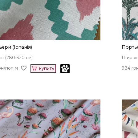
єри (Іспанія)
Портьє
і (280-320 см)
Широкі
н/пог. м
984 грн
купить