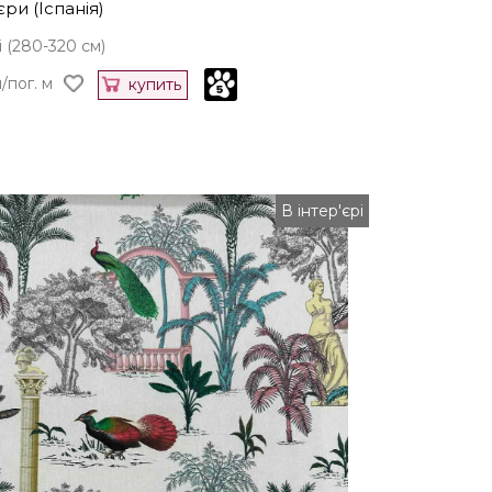
ри (Іспанія)
 (280-320 см)
/пог. м
купить
В інтер'єрі