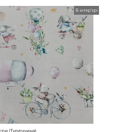
В інтер'єрі
єри (Туреччина)