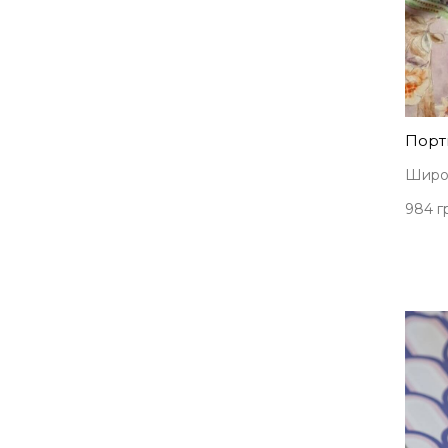
Порть
Широк
984 г