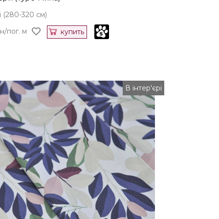
 (280-320 см)
н/пог. м
купить
В інтер'єрі