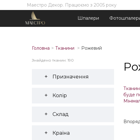
Маестро Декор. Працюємо з 2005 року
Шпалери
Фотошпалер
Головна
Тканини
Рожевий
Знайдено тканин: 190
Ро
Призначення
Тканини
буде п
Колір
Мінімал
Склад
Впоряд
Країна