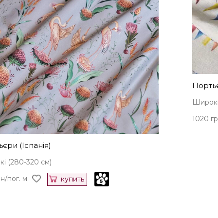
Портьє
Широкі
1020 гр
єри (Іспанія)
і (280-320 см)
н/пог. м
купить