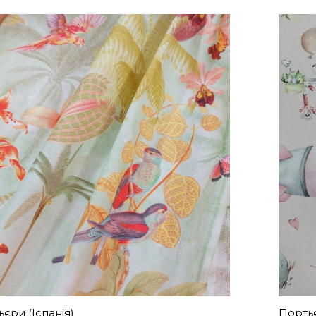
єри (Іспанія)
Порть