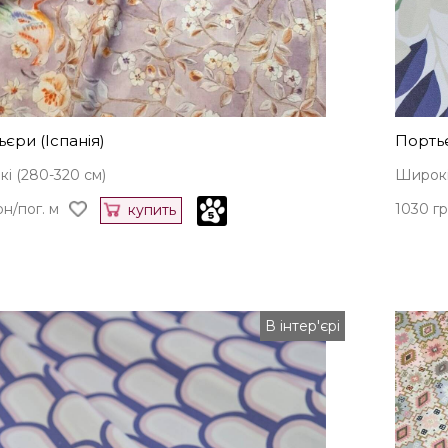
єри (Іспанія)
Порть
і (280-320 см)
Широкі
рн/пог. м
1030 гр
купить
В інтер'єрі