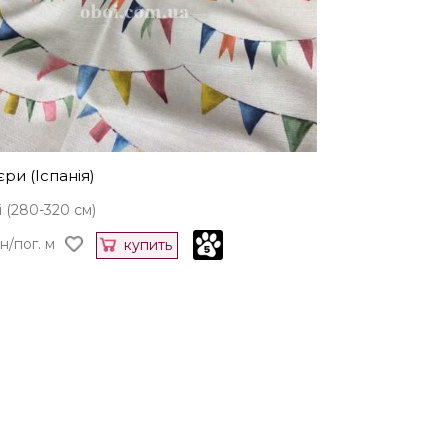
ри (Іспанія)
 (280-320 см)
н/пог. м
купить