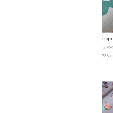
Порть
Широк
738 гр