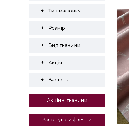
Тип малюнку
Розмір
Вид тканини
Акція
Вартість
Акційні тканини
Застосувати фільтри