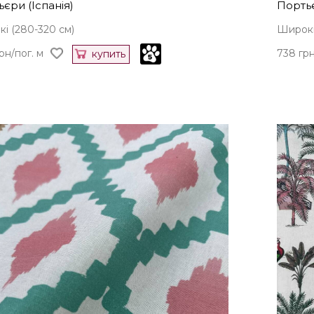
єри (Іспанія)
Портьє
і (280-320 см)
Широкі
рн/пог. м
738 грн
купить