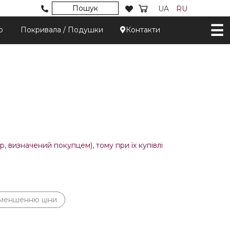
Пошук
UA
RU
р
Покривала / Подушки
Контакти
, визначений покупцем), тому при їх купівлі
зменшенню ціни