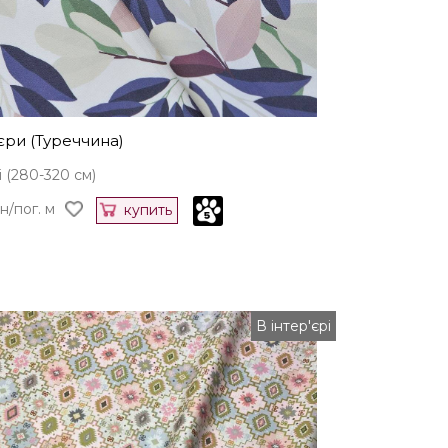
єри (Туреччина)
 (280-320 см)
н/пог. м
купить
В інтер'єрі