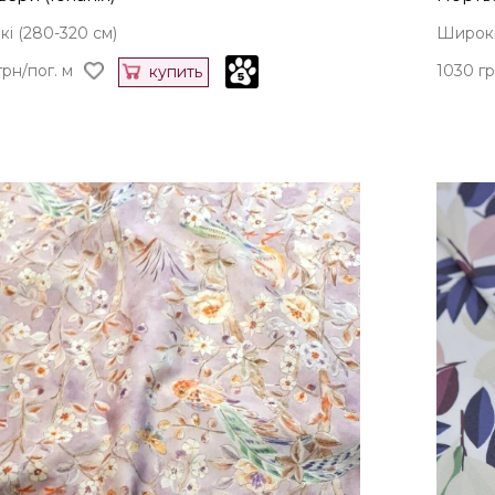
і (280-320 см)
Широкі
грн/пог. м
1030 гр
купить