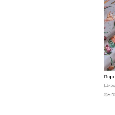
Порть
Широк
954 гр