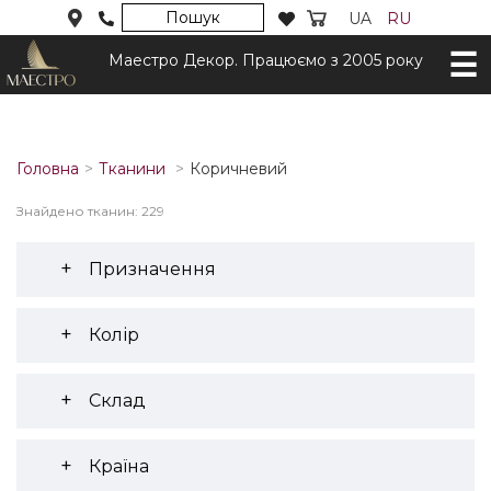
Пошук
UA
RU
Маестро Декор. Працюємо з 2005 року
Головна
Тканини
Коричневий
Знайдено тканин: 229
Призначення
Колір
Склад
Країна