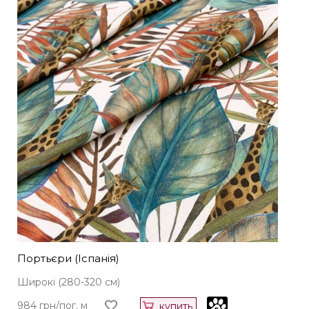
Портьєри (Іспанія)
Широкі (280-320 см)
984 грн/пог. м
купить