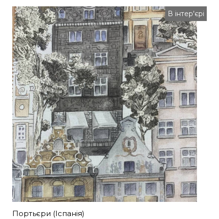
В інтер'єрі
Портьєри (Іспанія)