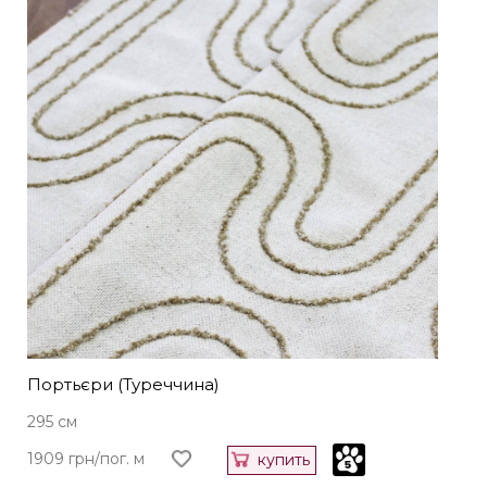
Портьєри (Туреччина)
295 см
1909 грн/пог. м
купить