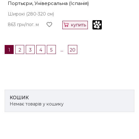
Портьєри, Універсальна (Іспанія)
Широкі (280-320 см)
863 грн/пог. м
купить
...
1
2
3
4
5
20
КОШИК
Немає товарів у кошику