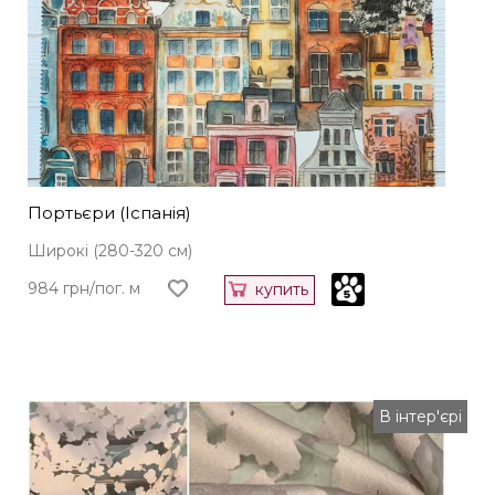
Портьєри (Іспанія)
Широкі (280-320 см)
984 грн/пог. м
купить
В інтер'єрі