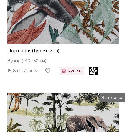
Портьєри (Туреччина)
Вузькі (140-150 см)
1518 грн/пог. м
купить
В інтер'єрі