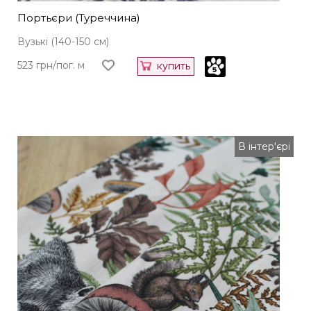
Портьєри (Туреччина)
Вузькі (140-150 см)
523 грн/пог. м
купить
В інтер'єрі