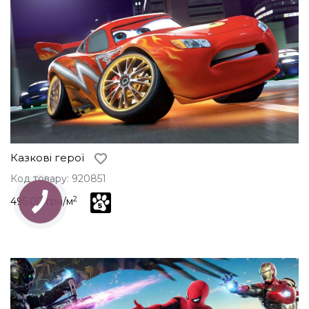
Казкові герої
Код товару: 920851
2
495.00 грн/м