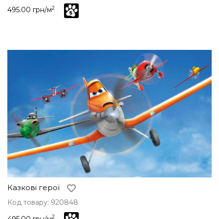
2
495.00 грн/м
Казкові герої
Код товару: 920848
2
495.00 грн/м