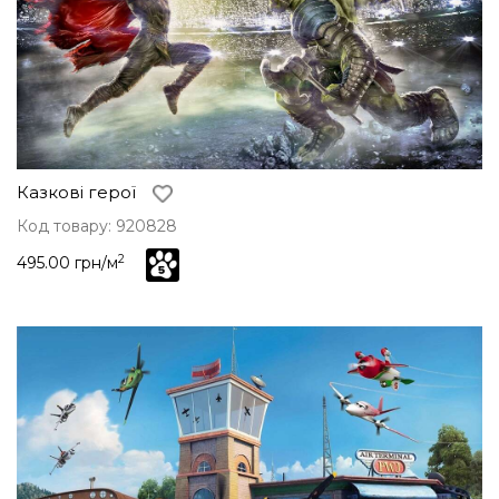
Казкові герої
Код товару: 920828
2
495.00 грн/м