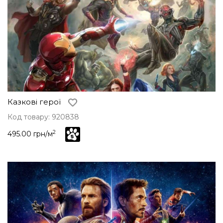
Казкові герої
Код товару: 920838
2
495.00 грн/м