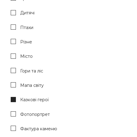
Дитячі
Птахи
Різне
Місто
Гори та ліс
Мапа світу
Казкові герої
Фотопортрет
Фактура каменю