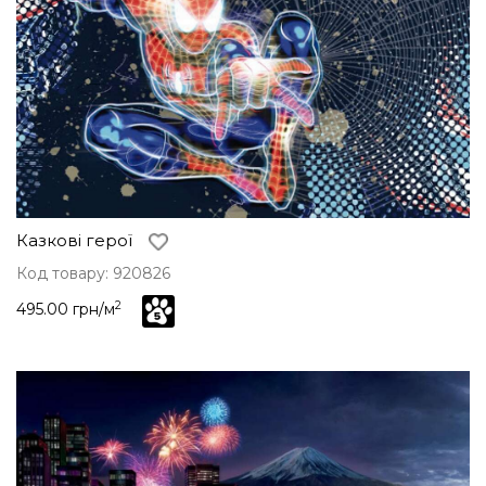
Казкові герої
Код товару: 920826
2
495.00 грн/м