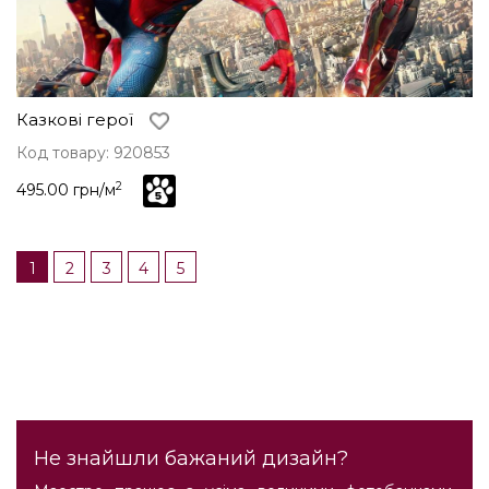
Казкові герої
Код товару: 920853
2
495.00 грн/м
1
2
3
4
5
Не знайшли бажаний дизайн?