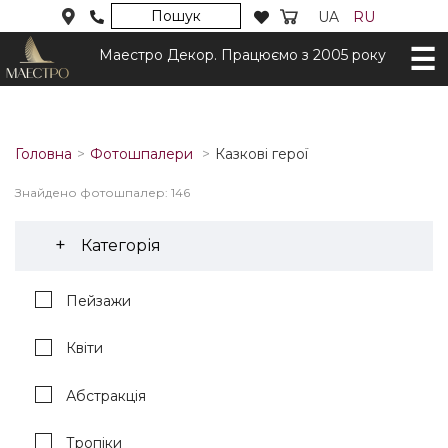
Пошук
UA
RU
Маестро Декор. Працюємо з 2005 року
Головна
Фотошпалери
Казкові герої
Знайдено фотошпалер: 146
Категорія
Пейзажи
Квіти
Абстракція
Тропіки