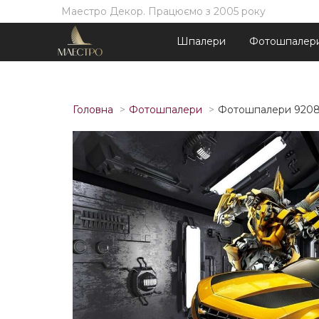
Маестро Декор. Працюємо з 2005 року
Шпалери
Фотошпалер
Головна
Фотошпалери
Фотошпалери 920