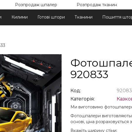
Розпродаж шпалер
Розпродаж тканин
и
Килими
Готові штори
Тканини
Пошиття што
833
Фотошпале
920833
Код:
92083
Категорія:
Казков
Ми виготовимо фотошпалери
Фотошпалери виготовляються 
основі, ціна розраховується 
Вкажіть ширину стіни: