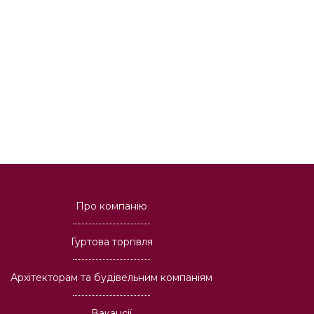
Про компанію
Гуртова торгівля
Архітекторам та будівельним компаніям
Вакансії