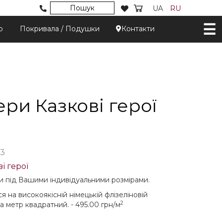
Пошук
UA
RU
р
Покривала / Подушки
Контакти
ри Казкові герої
3
і герої
 під Вашими індивідуальними розмірами.
на високоякісній німецькій флізеліновій
2
за метр квадратний. - 495.00 грн/м