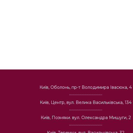
Київ, Оболонь, пр-т Володимира Івасюка, 4
Київ, Центр, вул. Велика Васильківська, 134
Київ, Позняки. вул. Олександра Мишуги, 2
Київ, Теремки, вул. Васильківська, 32