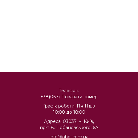
Телефон:
+38(067)
Показати номер
Графік роботи: Пн-Нд з
10:00 до 18:00
Адреса: 03037, м. Київ,
пр-т В. Лобановського, 6А
info@oboi.com.ua