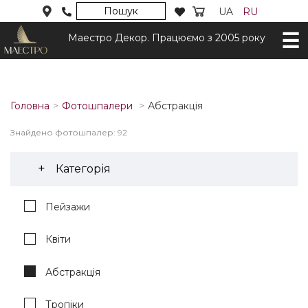
Пошук
UA
RU
Маестро Декор. Працюємо з 2005 року
Головна
Фотошпалери
Абстракція
Знайдено фотошпалер: 92
Категорія
Пейзажи
Квіти
Абстракція
Тропіки