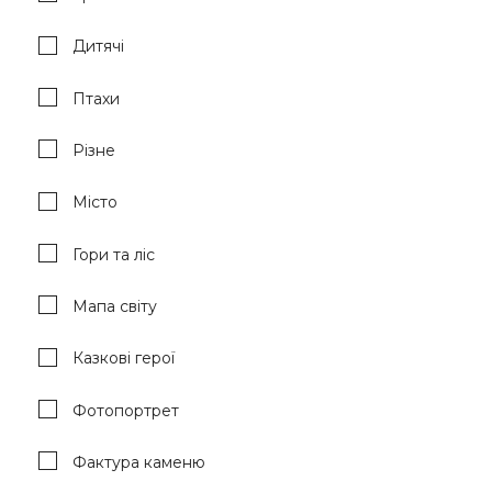
Дитячі
Птахи
Різне
Місто
Гори та ліс
Мапа світу
Казкові герої
Фотопортрет
Фактура каменю