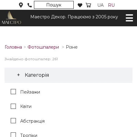
Пошук
UA
RU
Маестро Декор. Працюємо з 2005 року
Головна
Фотошпалери
Різне
Знайдено фотошпалер: 261
Категорія
Пейзажи
Квіти
Абстракція
Тропіки