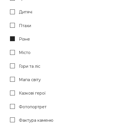
Дитячі
Птахи
Різне
Місто
Гори та ліс
Мапа світу
Казкові герої
Фотопортрет
Фактура каменю