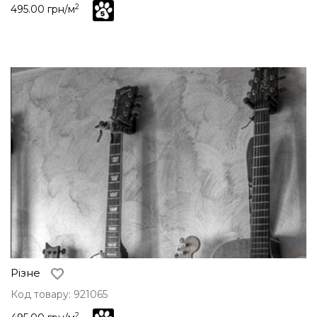
2
495.00 грн/м
Різне
Код товару: 921065
2