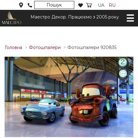
Пошук
UA
RU
Маестро Декор. Працюємо з 2005 року
Головна
Фотошпалери
Фотошпалери 920835