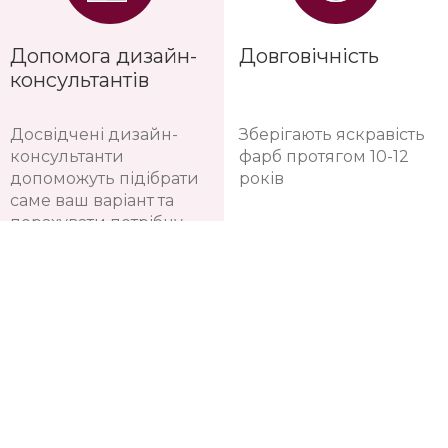
Допомога дизайн-
Довговічність
консультантів
Досвідчені дизайн-
Зберігають яскравість
консультанти
фарб протягом 10-12
допоможуть підібрати
років
саме ваш варіант та
порахувати потрібну
кількість рулонів
шпалер