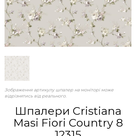
Зображення артикулу шпалер на моніторі може
відрізнятись від реального.
Шпалери Cristiana
Masi Fiori Country 8
12315