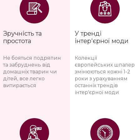
Зручність та
У тренді
простота
інтер'єрної моди
Не бояться подряпин
Колекції
та забруднень від
європейських шпалер
домашніх тварин чи
змінюються кожні 1-2
дітей, все легко
роки з урахуванням
витирається
останніх трендів
інтер'єрної моди