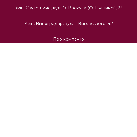
Київ, Святошино, вул. О. Васкула (Ф. Пушиної), 23
Київ, Виноградар, вул. І. Виговського, 42
Про компанію
Гуртова торгівля
Архітекторам та будівельним компаніям
Вакансії
Доставка
Публічна оферта
Оплата