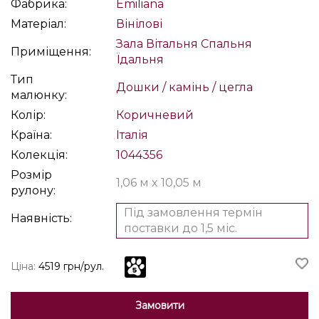
Фабрика:
Emiliana
Матеріал:
Вінілові
Зала
Вітальня
Спальня
Приміщення:
Їдальня
Тип
Дошки / камінь / цегла
малюнку:
Колір:
Коричневий
Країна:
Італія
Колекція:
1044356
Розмір
1,06 м x 10,05 м
рулону:
Під замовлення термін
Наявність:
поставки до 1,5 міс.
Ціна:
4519 грн/рул.
Замовити