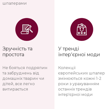
шпалерами
Зручність та
У тренді
простота
інтер'єрної моди
Не бояться подряпин
Колекції
та забруднень від
європейських шпалер
домашніх тварин чи
змінюються кожні 1-2
дітей, все легко
роки з урахуванням
витирається
останніх трендів
інтер'єрної моди