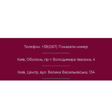
Телефон:
+38(067)
Показати номер
Київ, Оболонь, пр-т Володимира Івасюка, 4
Київ, Центр, вул. Велика Васильківська, 134
Київ, Позняки. вул. Олександра Мишуги, 2
Київ, Теремки, вул. Васильківська, 32
Київ, Солом'янка, пр-т Лобановського, 6а