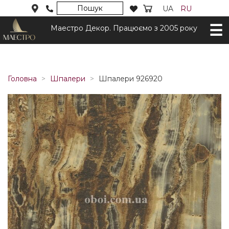
Пошук
UA
RU
Маестро Декор. Працюємо з 2005 року
Головна
Шпалери
Шпалери 926920