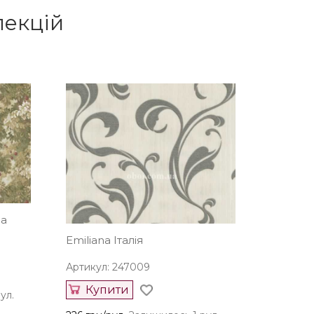
лекцій
на
Emiliana Італія
Артикул: 247009
Купити
ул.