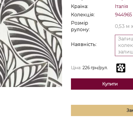
Країна:
Італія
Колекція:
944965
Розмір
0,53 м 
рулону:
Залиш
Наявність:
колек
залиш
Ціна:
226 грн/рул.
Купити
За