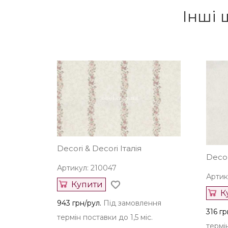
Інші 
Decori & Decori Італія
Decor
Артикул: 210047
Артик
Купити
К
943 грн/рул.
Під замовлення
316 гр
термін поставки до 1,5 міс.
термін