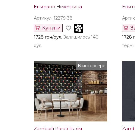
Erismann Німеччина
Eris
Артикул: 12279-38
Артик
Купити
З
1728 грн/рул.
Залишилось 140
1728 г
рул.
термін
В интерьере
Zambaiti Parati Італія
Zamba