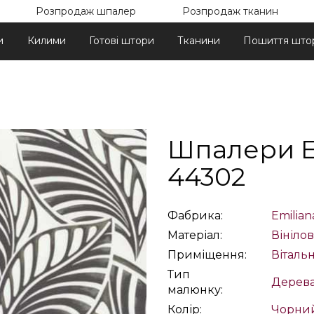
Розпродаж шпалер
Розпродаж тканин
и
Килими
Готові штори
Тканини
Пошиття што
Шпалери Em
44302
Фабрика:
Emilian
Матеріал:
Вінілов
Приміщення:
Віталь
Тип
Дерева 
малюнку:
Колір:
Чорни