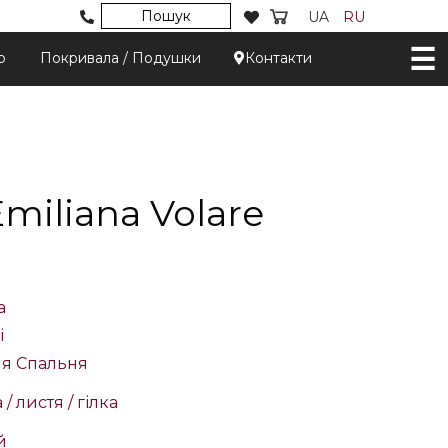
Пошук
UA
RU
р
Покривала / Подушки
Контакти
iliana Volare
a
і
ня
Спальня
/ листя / гілка
й