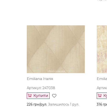
Emiliana Італія
Emili
Артикул: 247038
Артик
Купити
К
226 грн/рул.
Залишилось 1 рул.
316 гр