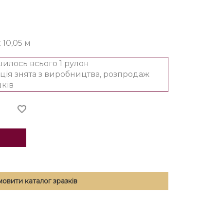
x 10,05 м
илось всього 1 рулон
ція знята з виробництва, розпродаж
ків
мовити каталог зразків