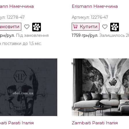
mann Німеччина
Erismann Німеччина
ул: 12278-47
Артикул: 12276-47
амовити
Купити
рн/рул.
Під замовлення
1759 грн/рул.
Залишилось 28
 поставки до 1,5 міс.
iti Parati Італія
Zambaiti Parati Італія