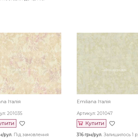
ana Італія
Emiliana Італія
ул: 201035
Артикул: 201047
упити
Купити
н/рул.
Під замовлення
316 грн/рул.
Залишилось 1 р