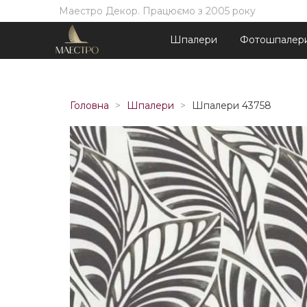
Маестро Декор. Працюємо з 2005 року
Шпалери
Фотошпалер
Головна
Шпалери
Шпалери 43758