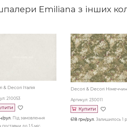
шпалери Emiliana з інших ко
i & Decori Італія
Decori & Decori Німеччи
ул: 210053
Артикул: 230011
упити
Купити
н/рул.
Під замовлення
618 грн/рул.
Залишилось 1 р
 поставки до 1,5 міс.