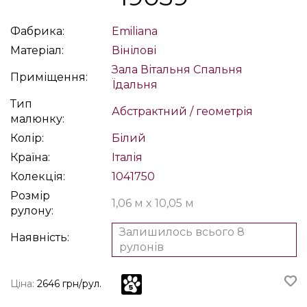
Фабрика:
Emiliana
Матеріал:
Вінілові
Зала
Вітальня
Спальня
Приміщення:
Їдальня
Тип
Абстрактний / геометрія
малюнку:
Колір:
Білий
Країна:
Італія
Колекція:
1041750
Розмір
1,06 м x 10,05 м
рулону:
Залишилось всього 8
Наявність:
рулонів
Ціна:
2646 грн/рул.