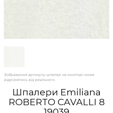
Зображення артикулу шпалер на моніторі може
відрізнятись від реального.
Шпалери Emiliana
ROBERTO CAVALLI 8
19039