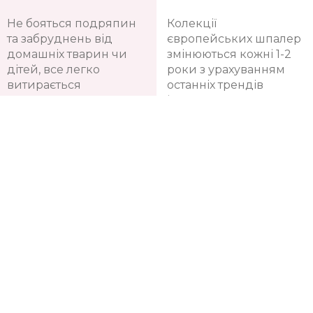
Не бояться подряпин
Колекції
та забруднень від
європейських шпалер
домашніх тварин чи
змінюються кожні 1-2
дітей, все легко
роки з урахуванням
витирається
останніх трендів
інтер'єрної моди
Допомога дизайн-
Довговічність
консультантів
Досвідчені дизайн-
Зберігають яскравість
консультанти
фарб протягом 10-12
допоможуть підібрати
років