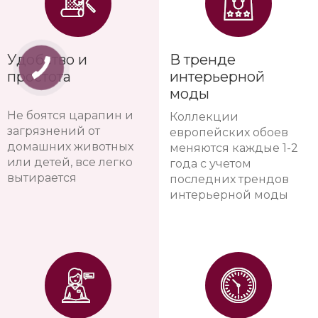
Удобство и
В тренде
простота
интерьерной
моды
Не боятся царапин и
Коллекции
загрязнений от
европейских обоев
домашних животных
меняются каждые 1-2
или детей, все легко
года с учетом
вытирается
последних трендов
интерьерной моды