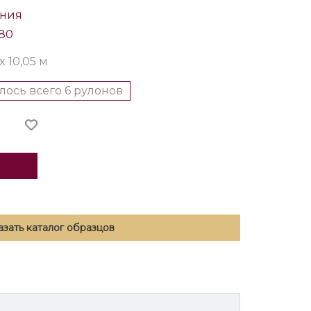
ания
80
 x 10,05 м
лось всего 6 рулонов
азать каталог образцов