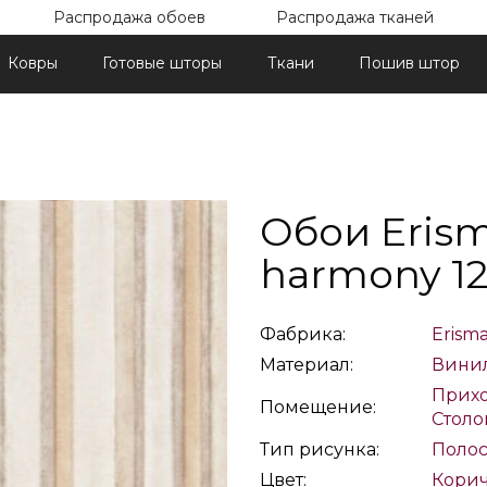
Распродажа обоев
Распродажа тканей
Ковры
Готовые шторы
Ткани
Пошив штор
Обои Eris
harmony 12
Фабрика:
Erism
Материал:
Вини
Прих
Помещение:
Столо
Тип рисунка:
Полос
Цвет:
Кори