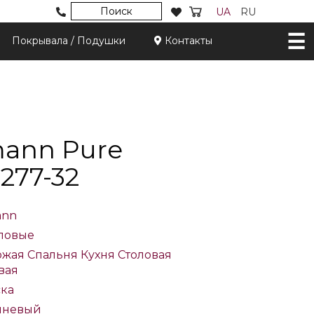
Поиск
UA
RU
Покрывала / Подушки
Контакты
mann Pure
277-32
ann
ловые
ожая
Спальня
Кухня
Столовая
вая
ка
чневый