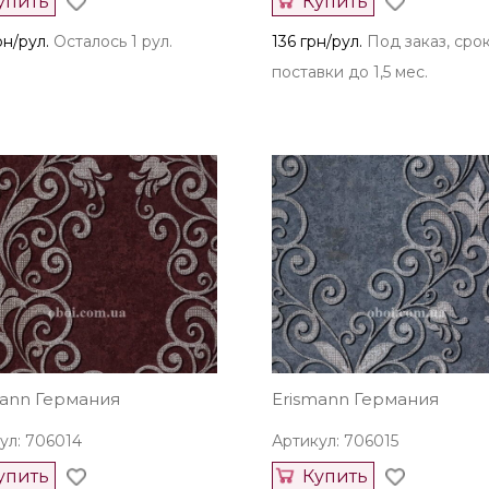
упить
Купить
рн/рул.
Осталось 1 рул.
136 грн/рул.
Под заказ, сро
поставки до 1,5 мес.
mann Германия
Erismann Германия
ул: 706014
Артикул: 706015
упить
Купить