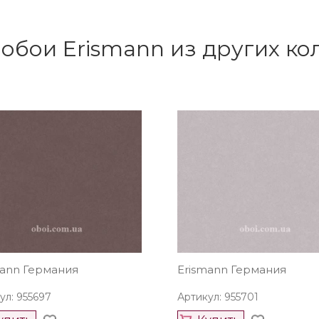
обои Erismann из других к
mann Германия
Erismann Германия
ул: 955697
Артикул: 955701