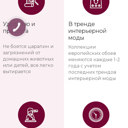
Удобство и
В тренде
простота
интерьерной
моды
Не боятся царапин и
Коллекции
загрязнений от
европейских обоев
домашних животных
меняются каждые 1-2
или детей, все легко
года с учетом
вытирается
последних трендов
интерьерной моды