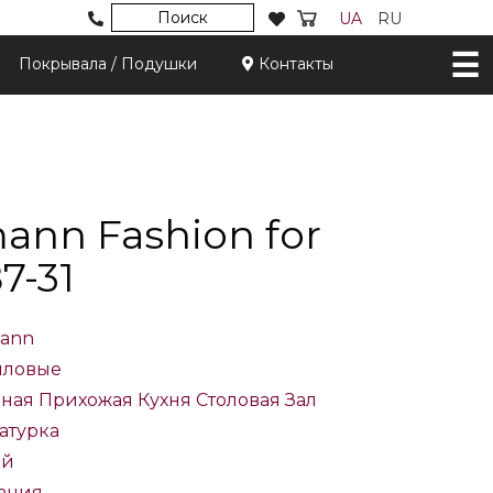
Поиск
UA
RU
Покрывала / Подушки
Контакты
ann Fashion for
7-31
mann
иловые
иная
Прихожая
Кухня
Столовая
Зал
атурка
ый
ания