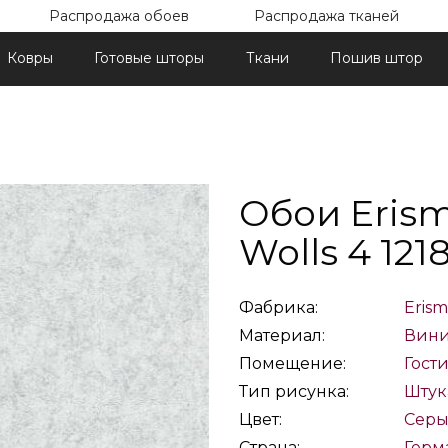
Распродажа обоев
Распродажа тканей
Ковры
Готовые шторы
Ткани
Пошив штор
Обои Erism
Wolls 4 1218
Фабрика:
Eris
Материал:
Вин
Помещение:
Гост
Тип рисунка:
Штук
Цвет:
Сер
Страна:
Герм