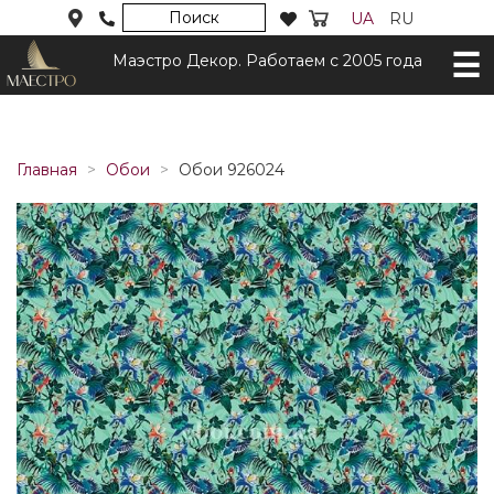
Поиск
UA
RU
Маэстро Декор. Работаем с 2005 года
Главная
Обои
Обои 926024