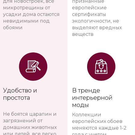
для новостроек, все
признанные
микротрещины от
европейские
усадки дома остаются
сертификаты
невидимыми под
экологичности, не
обоями
выделяют вредных
веществ
Удобство и
В тренде
простота
интерьерной
моды
Не боятся царапин и
Коллекции
загрязнений от
европейских обоев
домашних животных
меняются каждые 1-2
или детей, все легко
года с учетом