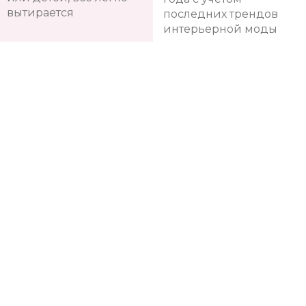
вытирается
последних трендов
интерьерной моды
Помощь дизайн-
Долговечность
консультантов
Опытные дизайн-
Сохраняют яркость
консультанты помогут
красок на протяжении
подобрать именно ваш
10-12 лет
вариант и посчитать
нужное количество
рулонов обоев