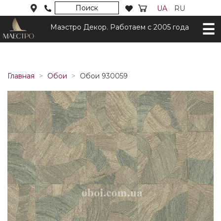
Поиск
UA
RU
Маэстро Декор. Работаем с 2005 года
Главная
Обои
Обои 930059