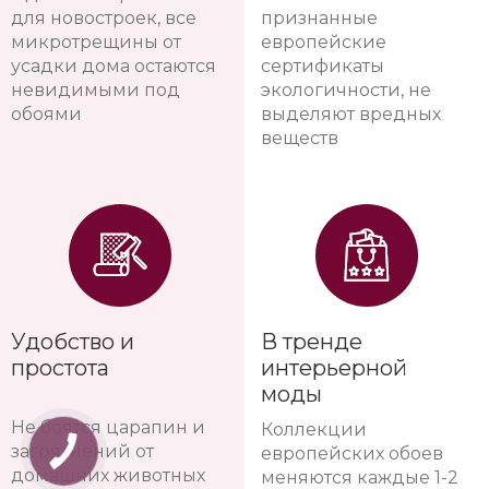
для новостроек, все
признанные
микротрещины от
европейские
усадки дома остаются
сертификаты
невидимыми под
экологичности, не
обоями
выделяют вредных
веществ
Удобство и
В тренде
простота
интерьерной
моды
Не боятся царапин и
Коллекции
загрязнений от
европейских обоев
домашних животных
меняются каждые 1-2