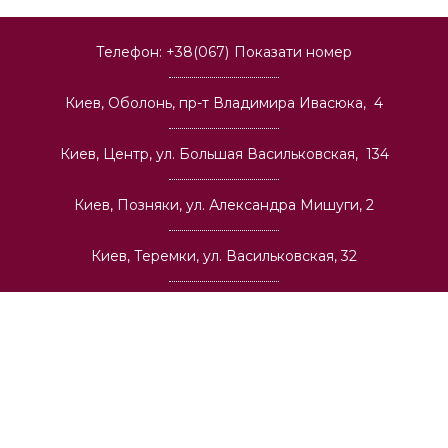
Телефон:
+38(067)
Показати номер
Киев, Оболонь, пр-т Владимира Ивасюка, 4
Киев, Центр, ул. Большая Васильковская, 134
Киев, Позняки, ул. Александра Мишуги, 2
Киев, Теремки, ул. Васильковская, 32
Киев, Соломенка, пр-т Лобановского, 6а
Киев, Святошино, ул. О. Васкула (Ф. Пушиной), 23
Киев, Виноградарь, ул. И. Выговского, 42