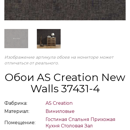
Изображение артикула обоев на мониторе может
отличаться от реального.
Обои AS Creation New
Walls 37431-4
Фабрика:
AS Creation
Материал:
Виниловые
Гостиная
Спальня
Прихожая
Помещение:
Кухня
Столовая
Зал