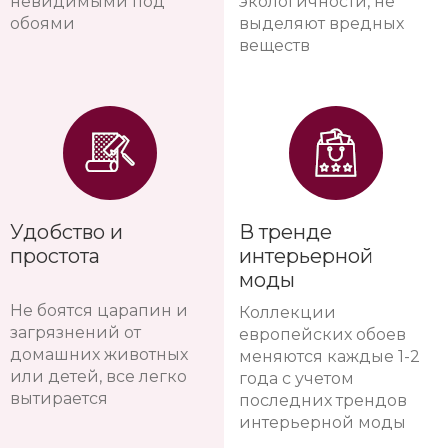
невидимыми под
экологичности, не
обоями
выделяют вредных
веществ
Удобство и
В тренде
простота
интерьерной
моды
Не боятся царапин и
Коллекции
загрязнений от
европейских обоев
домашних животных
меняются каждые 1-2
или детей, все легко
года с учетом
вытирается
последних трендов
интерьерной моды