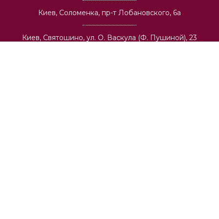
Киев, Соломенка, пр-т Лобановского, 6а
Киев, Святошино, ул. О. Васкула (Ф. Пушиной), 23
Киев, Виноградарь, ул. И. Выговского, 42
О компании
Оптовая торговля
Архитекторам и строительным компаниям
Вакансии
Доставка
Публичная оферта