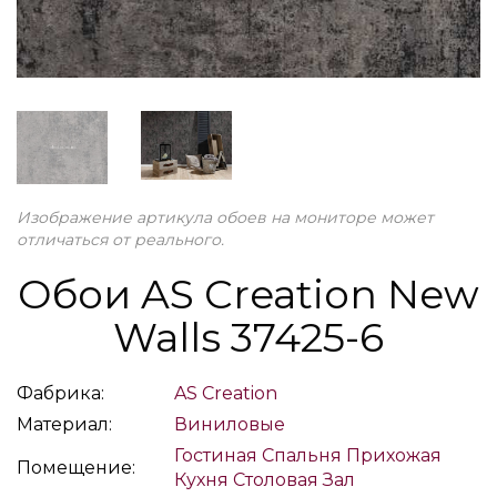
Изображение артикула обоев на мониторе может
отличаться от реального.
Обои AS Creation New
Walls 37425-6
Фабрика:
AS Creation
Материал:
Виниловые
Гостиная
Спальня
Прихожая
Помещение:
Кухня
Столовая
Зал