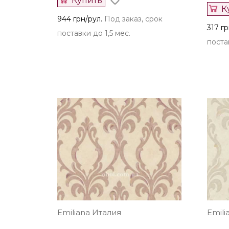
Купить
К
944 грн/рул.
Под заказ, срок
317 гр
поставки до 1,5 мес.
постав
Emiliana Италия
Emili