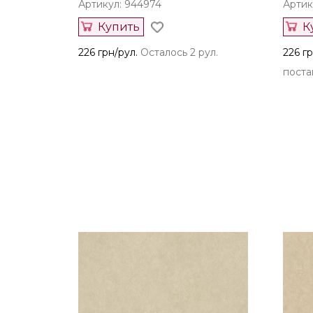
Артикул: 944974
Артик
Купить
К
226 грн/рул.
Осталось 2 рул.
226 гр
постав