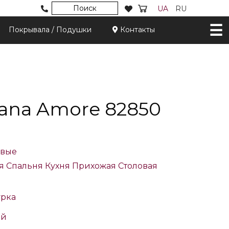
Поиск
UA
RU
Покрывала / Подушки
Контакты
iana Amore 82850
вые
я
Спальня
Кухня
Прихожая
Столовая
урка
ый