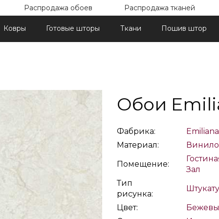
Распродажа обоев
Распродажа тканей
Ковры
Готовые шторы
Ткани
Пошив штор
Обои Emil
Фабрика:
Emiliana
Материал:
Винило
Гостина
Помещение:
Зал
Тип
Штукат
рисунка:
Цвет:
Бежев