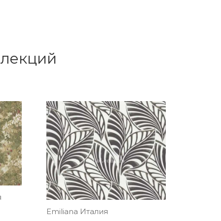
ллекций
я
Emiliana Италия