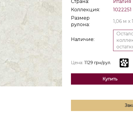
Страна:
Италия
Коллекция:
1022251
Размер
1,06 м x
рулона:
Остало
Наличие:
коллек
остатк
Цена:
1129 грн/рул.
Купить
Зак