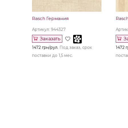
Rasch Германия
Rasc
Артикул: 944327
Артик
Заказать
З
1472 грн/рул.
Под заказ, срок
1472 г
поставки до 1,5 мес.
постав