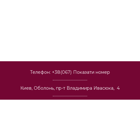
Телефон:
+38(067)
Показати номер
Киев, Оболонь, пр-т Владимира Ивасюка, 4
Киев, Центр, ул. Большая Васильковская, 134
Киев, Позняки, ул. Александра Мишуги, 2
Киев, Теремки, ул. Васильковская, 32