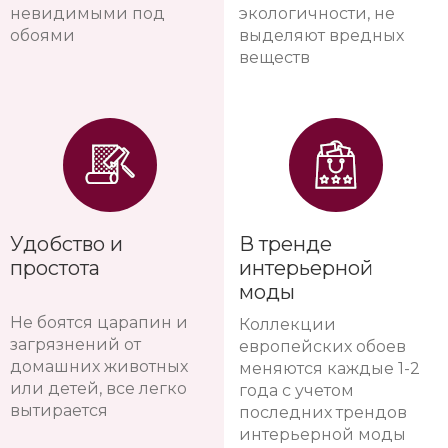
невидимыми под
экологичности, не
обоями
выделяют вредных
веществ
Удобство и
В тренде
простота
интерьерной
моды
Не боятся царапин и
Коллекции
загрязнений от
европейских обоев
домашних животных
меняются каждые 1-2
или детей, все легко
года с учетом
вытирается
последних трендов
интерьерной моды