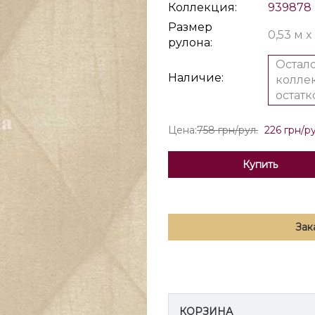
Коллекция:
939878
Размер
0,53 м x
рулона:
Остало
Наличие:
коллек
остатк
Цена:
758 грн/рул.
226 грн/ру
Купить
Зак
КОРЗИНА