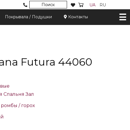
Поиск
UA
RU
Покрывала / Подушки
Контакты
ana Futura 44060
вые
я
Спальня
Зал
/ ромбы / горох
ый