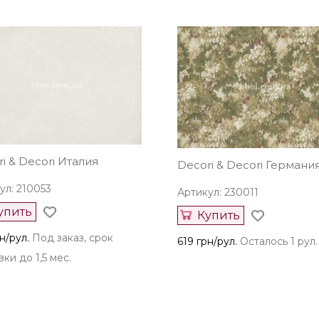
i & Decori Италия
Decori & Decori Германи
ул: 210053
Артикул: 230011
упить
Купить
н/рул.
Под заказ, срок
619 грн/рул.
Осталось 1 рул.
ки до 1,5 мес.