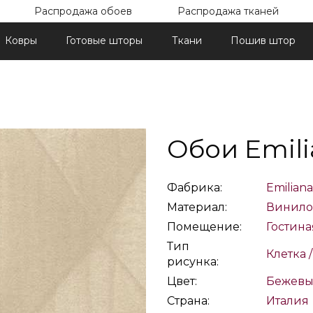
Распродажа обоев
Распродажа тканей
Ковры
Готовые шторы
Ткани
Пошив штор
Обои Emili
Фабрика:
Emiliana
Материал:
Винило
Помещение:
Гостина
Тип
Клетка 
рисунка:
Цвет:
Бежев
Страна:
Италия