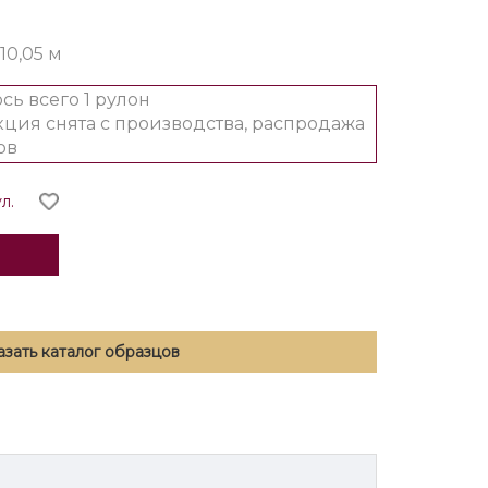
 10,05 м
сь всего 1 рулон
ция снята с производства, распродажа
ов
л.
азать каталог образцов