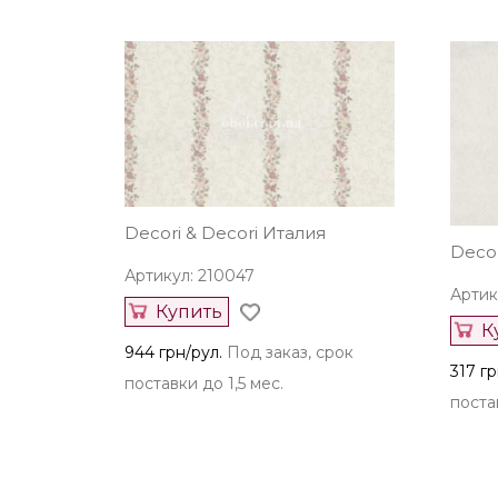
Decori & Decori Италия
Decor
Артикул: 210047
Артик
Купить
К
944 грн/рул.
Под заказ, срок
317 гр
поставки до 1,5 мес.
постав