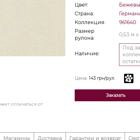
Цвет:
Бежев
Страна:
Герман
Коллекция:
961640
Размер
0,53 м x
рулона:
Под за
Наличие:
коллек
остатк
Цена:
143 грн/рул.
Заказать
жет отличаться от
Магазины
Доставка
Гарантии и возврат
Смо