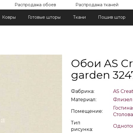
Распродажа обоев
Распродажа тканей
Ковры
Готовые шторы
Ткани
Пошив штор
Обои AS Cr
garden 324
Фабрика:
AS Crea
Материал:
Флизел
Гостина
Помещение:
Столов
Тип
Одното
рисунка: