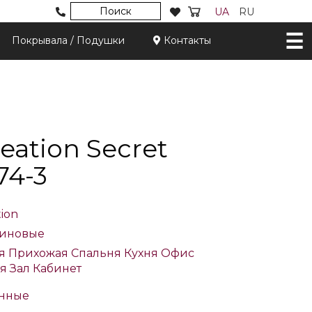
Поиск
UA
RU
Покрывала / Подушки
Контакты
eation Secret
74-3
tion
иновые
я
Прихожая
Спальня
Кухня
Офис
ая
Зал
Кабинет
нные