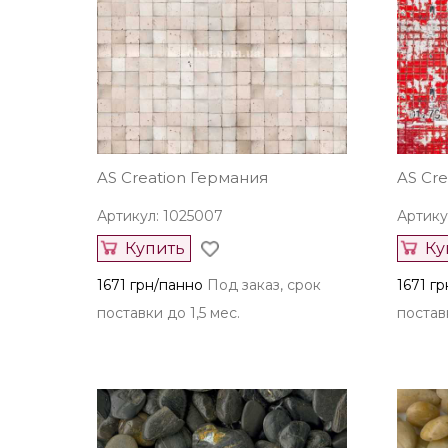
AS Creation Германия
AS Cr
Артикул: 1025007
Артику
Купить
Ку
1671 грн/панно
Под заказ, срок
1671 г
поставки до 1,5 мес.
поставк