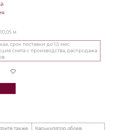
ый
ия
 10,05 м
каз, срок поставки до 1,5 мес.
ция снята с производства, распродажа
ов
трите также
Калькулятор обоев