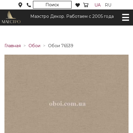
Поиск
UA
RU
Маэстро Декор. Работаем с 2005 года
Главная
Обои
Обои 76539