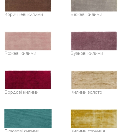
Коричневі килими
Бежеві килими
Рожеві килими
Бузкові килими
Бордові килими
Килими золото
Бірюзові килими
Килими горчиця