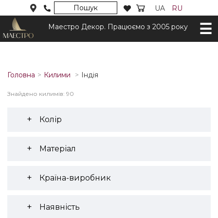
Пошук
UA
RU
Маестро Декор. Працюємо з 2005 року
Головна
Килими
Індія
Знайдено килимів: 90
Колір
Матеріал
Країна-виробник
Наявність