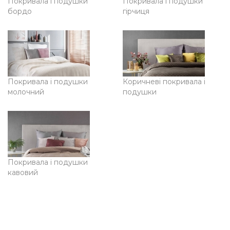
Покривала і подушки
Покривала і подушки
бордо
гірчиця
Покривала і подушки
Коричневі покривала і
молочний
подушки
Покривала і подушки
кавовий