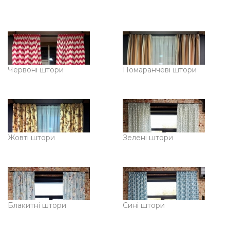
Червоні штори
Помаранчеві штори
Жовті штори
Зелені штори
Блакитні штори
Сині штори