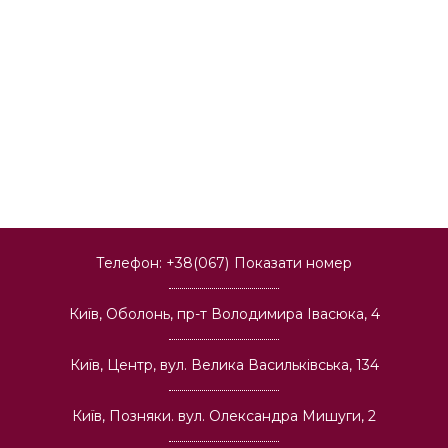
Телефон:
+38(067)
Показати номер
Київ, Оболонь, пр-т Володимира Івасюка, 4
Київ, Центр, вул. Велика Васильківська, 134
Київ, Позняки. вул. Олександра Мишуги, 2