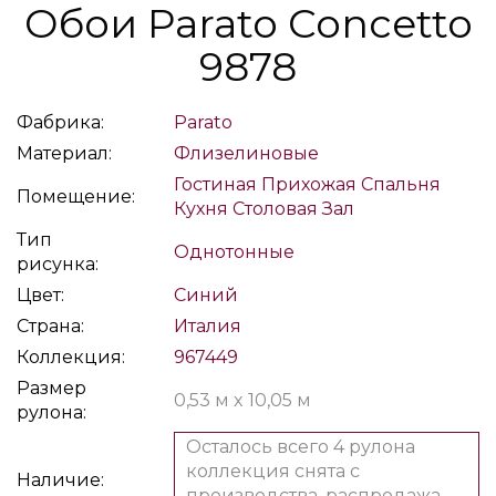
Обои Parato Concetto
9878
Фабрика:
Parato
Материал:
Флизелиновые
Гостиная
Прихожая
Спальня
Помещение:
Кухня
Столовая
Зал
Тип
Однотонные
рисунка:
Цвет:
Синий
Страна:
Италия
Коллекция:
967449
Размер
0,53 м x 10,05 м
рулона:
Осталось всего 4 рулона
коллекция снята с
Наличие:
производства, распродажа