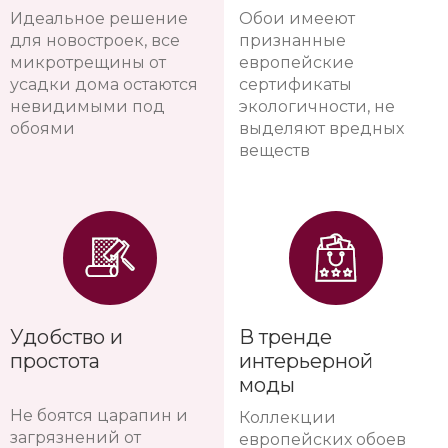
Идеальное решение
Обои имееют
для новостроек, все
признанные
микротрещины от
европейские
усадки дома остаются
сертификаты
невидимыми под
экологичности, не
обоями
выделяют вредных
веществ
Удобство и
В тренде
простота
интерьерной
моды
Не боятся царапин и
Коллекции
загрязнений от
европейских обоев