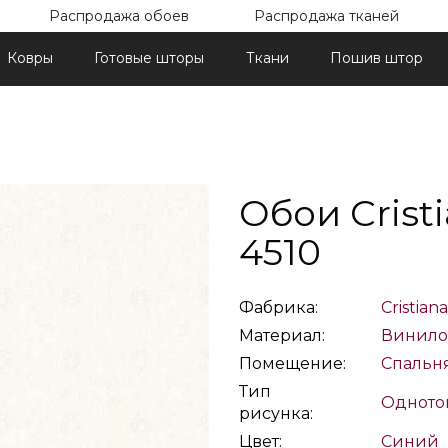
Распродажа обоев
Распродажа тканей
Ковры
Готовые шторы
Ткани
Пошив штор
Обои Crist
4510
Фабрика:
Cristian
Материал:
Винило
Помещение:
Спальн
Тип
Одното
рисунка:
Цвет:
Синий