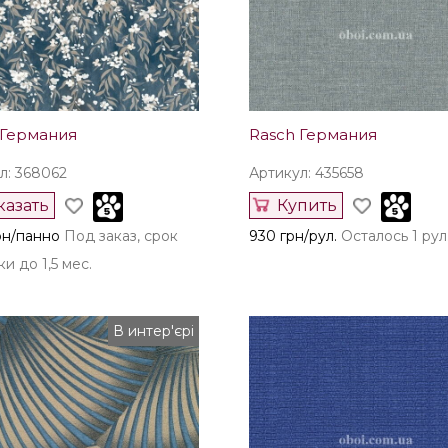
 Германия
Rasch Германия
л: 368062
Артикул: 435658
казать
Купить
рн/панно
Под заказ, срок
930 грн/рул.
Осталось 1 рул
и до 1,5 мес.
В интер'єрі