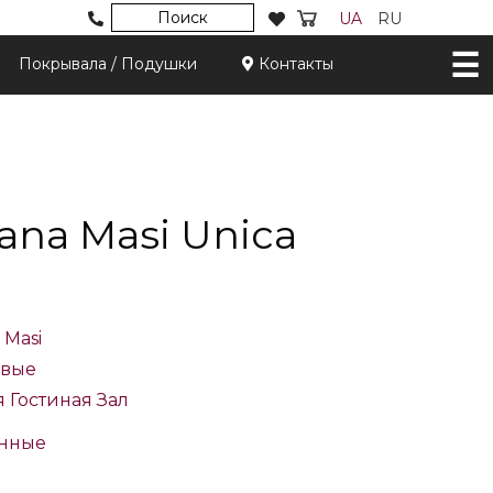
Поиск
UA
RU
Покрывала / Подушки
Контакты
iana Masi Unica
a Masi
вые
я
Гостиная
Зал
нные