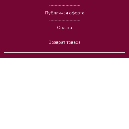
Публичная оферта
Оплата
Возврат товара
График работы: Пн-Вс с 10:00 до 18:00
Адрес: 03037, г. Киев,
пр-т В. Лобановского, 6А
info@oboi.com.ua
© 1994-2026 Сеть магазинов обоев, штор и ковров