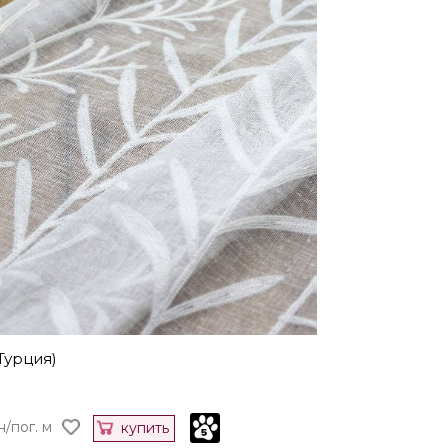
Турция)
н/пог. м
купить