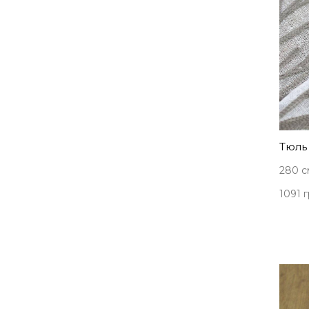
Тюль 
280 с
1091 г