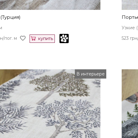
(Турция)
Порть
м
Узкие (
н/пог. м
523 грн
купить
В интерьере