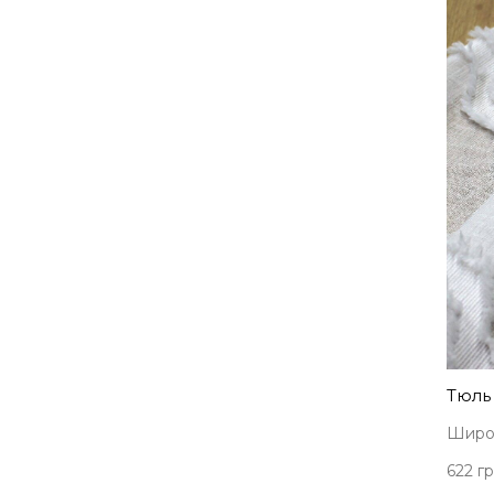
Тюль 
Широк
622 гр