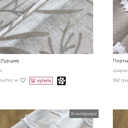
(Турция)
Порть
м
Широки
рн/пог. м
962 грн
купить
В интерьере