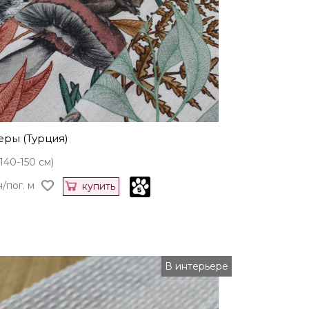
еры (Турция)
140-150 см)
н/пог. м
купить
В интерьере