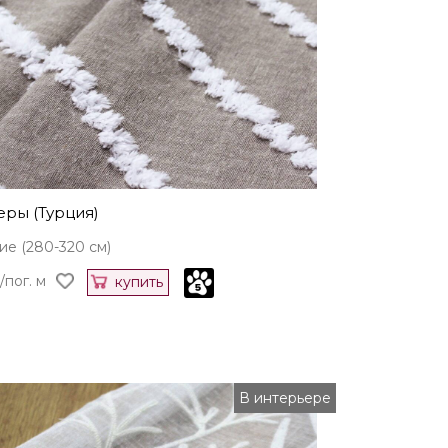
еры (Турция)
е (280-320 см)
/пог. м
купить
В интерьере