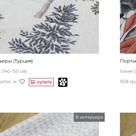
ьеры (Турция)
Порть
 (140-150 см)
Узкие (
н/пог. м
1518 гр
купить
В интерьере