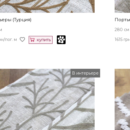
ьеры (Турция)
Порть
м
280 см
рн/пог. м
1615 гр
купить
В интерьере