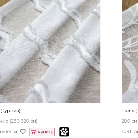
(Турция)
Тюль (
ие (280-320 см)
280 см
н/пог. м
1091 гр
купить