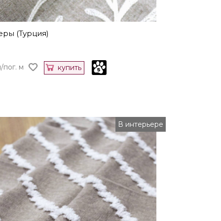
еры (Турция)
н/пог. м
купить
В интерьере