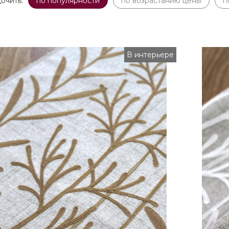
очить:
по популярности
по возрастанию цены
п
В интерьере