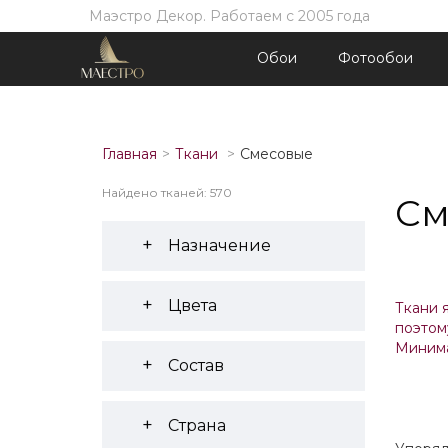
Маэстро Декор. Работаем с 2005 года
Обои
Фотообои
Главная
Ткани
Смесовые
Найдено тканей: 570
См
Назначение
Цвета
Ткани 
поэтом
Минима
Состав
Страна