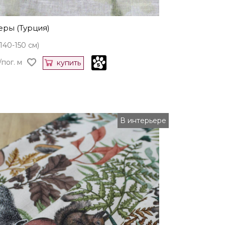
еры (Турция)
140-150 см)
/пог. м
купить
В интерьере