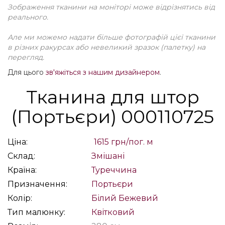
Зображення тканини на моніторі може відрізнятись від
реального.
Але ми можемо надати більше фотографій цієї тканини
в різних ракурсах або невеликий зразок (палетку) на
перегляд.
Для цього
зв'яжіться з нашим дизайнером
.
Тканина для штор
(Портьєри) 000110725
Ціна:
1615 грн/пог. м
Склад:
Змішані
Країна:
Туреччина
Призначення:
Портьєри
Колір:
Білий
Бежевий
Тип малюнку:
Квітковий