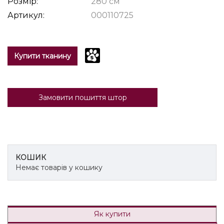
Розмір:
280 см
Артикул:
000110725
Купити тканину
Замовити пошиття штор
КОШИК
Немає товарів у кошику
Як купити