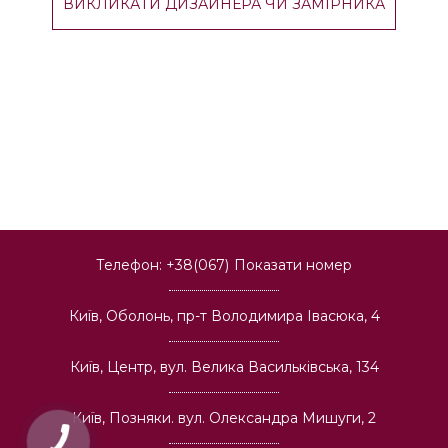
Телефон:
+38(067)
Показати номер
Київ, Оболонь, пр-т Володимира Івасюка, 4
Київ, Центр, вул. Велика Васильківська, 134
Київ, Позняки. вул. Олександра Мишуги, 2