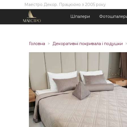
Маестро Декор. Працюємо з 2005 року
Шпалери
Фотошпалер
Головна
Декоративні покривала і подушки