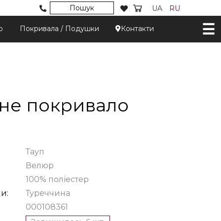
Пошук
UA
RU
р
Покривала / Подушки
Контакти
не покривало
Тауп
Велюр
100% поліестер
и:
Туреччина
000108361