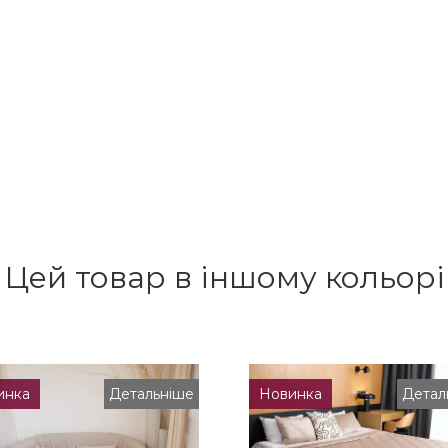
Цей товар в іншому кольорі
инка
Детальніше
Новинка
Детал