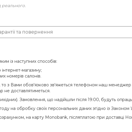
д реального.
арантії та повернення
им із наступних способів:
 інтернет-магазину;
их номерів салонів.
то з Вами обов'язково зв'яжеться телефоном наш менеджер 
р не доставлятиметься.
 вихідних). Замовлення, що надійшли після 19:00, будуть опра
оду на обробку своїх персональних даних згідно із Законом 
розрахунком, на карту Monobank, післяплатою при доставці 