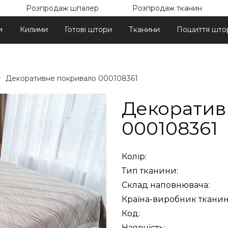
Розпродаж шпалер
Розпродаж тканин
и
Килими
Готові штори
Тканини
Пошиття што
Декоративне покривало 000108361
Декоратив
000108361
Колір:
Тип тканини:
Склад наповнювача:
Країна-виробник тканин
Код:
Наявність: