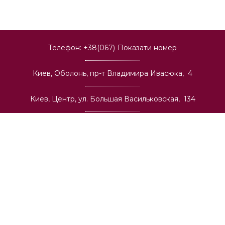
Телефон:
+38(067)
Показати номер
Киев, Оболонь, пр-т Владимира Ивасюка, 4
Киев, Центр, ул. Большая Васильковская, 134
Киев, Позняки, ул. Александра Мишуги, 2
Киев, Теремки, ул. Васильковская, 32
Киев, Соломенка, пр-т Лобановского, 6а
Киев, Святошино, ул. О. Васкула (Ф. Пушиной), 23