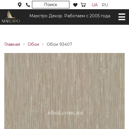
Поиск
UA
RU
Маэстро Декор. Работаем с 2005 года
Главная
Обои
Обои 93407