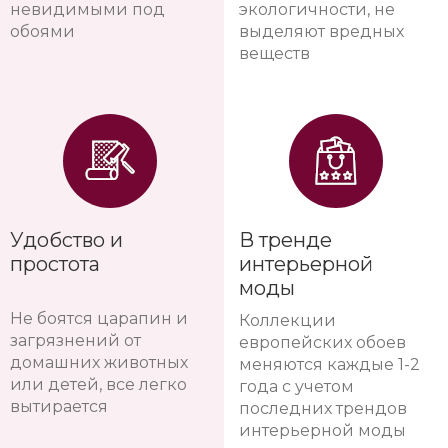
невидимыми под
экологичности, не
обоями
выделяют вредных
веществ
Удобство и
В тренде
простота
интерьерной
моды
Не боятся царапин и
Коллекции
загрязнений от
европейских обоев
домашних животных
меняются каждые 1-2
или детей, все легко
года с учетом
вытирается
последних трендов
интерьерной моды