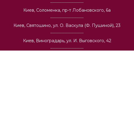
Киев, Соломенка, пр-т Лобановского, 6а
Киев, Святошино, ул. О. Васкула (Ф. Пушиной), 23
Киев, Виноградарь, ул. И. Выговского, 42
О компании
Оптовая торговля
Архитекторам и строительным компаниям
Вакансии
Доставка
Публичная оферта